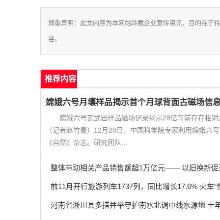
郑重声明：此文内容为本网站转载企业宣传资讯，目的在于
容。
推荐内容
嫦娥六号月壤样品揭示首个月球背面古磁场信
嫦娥六号玄武岩样品磁场记录揭示28亿年前存在相对
（记者赵竹青）12月20日，中国科学院专家利用嫦娥六
《自然》杂志。研究团队...
整体带动相关产品销售额超1万亿元—— 以旧换新
前11月开行旅游列车1737列，同比增长17.6% 火
河南省淅川县多措并举守护南水北调中线水源地 十