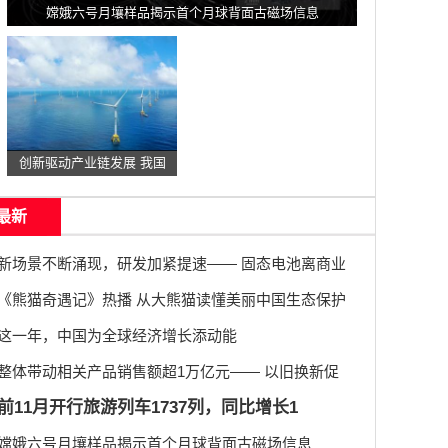
嫦娥六号月壤样品揭示首个月球背面古磁场信息
创新驱动产业链发展 我国
最新
新场景不断涌现，研发加紧提速—— 固态电池离商业
《熊猫奇遇记》热播 从大熊猫读懂美丽中国生态保护
这一年，中国为全球经济增长添动能
整体带动相关产品销售额超1万亿元—— 以旧换新促
前11月开行旅游列车1737列，同比增长1
嫦娥六号月壤样品揭示首个月球背面古磁场信息