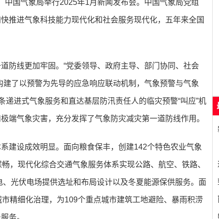
日，中国气象局举行2025年1月新闻发布会。中国气象局党组
加快推进气象科技能力现代化和社会服务现代化，五年来全国
道防线更加牢固。“党委领导、政府主导、部门协同、社会
构建了以预警为先导的应急响应联动机制，气象预警与气象
条递进式气象服务和直达基层防汛责任人的临灾预警“叫应”机
和极端气象灾害，充分发挥了气象防灾减灾第一道防线作用。
系建设成效明显。面向粮食保丰，创建142个特色农业气象
保畅，现代化综合交通气象服务体系实现公路、航空、铁路、
风电、光伏电场提供选址和布局设计以及冬夏能源保供服务。面
城市精细化治理，为109个重点城市建筑工地避险、暴雨积涝
景服务。