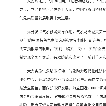
人民网北京12月30日电 （记者杨虞波罗）今
成员、副局长宋善允在会上表示，中国气象局持续
气象高质量发展取得十大进展。
充分发挥气象预警先导作用，气象防灾减灾第一
参与”的中国特色气象防灾减灾体制机制不断完善，
灾害预报紧密联动，“灾前—临灾—灾中—灾后”全链
制实现全国全覆盖，有效防范和应对了一系列重大
大力实施气象赋能行动，气象助力现代化经济体
服务中心，开展12类农业气象风险预警。面向交通
航运全覆盖。面向新能源发展，为全国近2000个
向金融高质量发展，发布69种金融气象指数。面向
排险、重点区域人员转移等提供气象数字化应用场