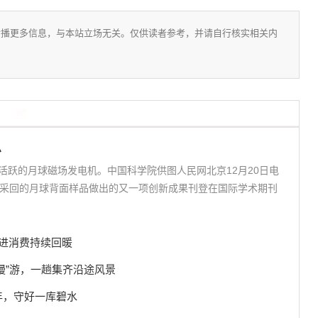
传播更多信息，与本站立场无关。仅供读者参考，并请自行核实相关内
息
活跃的月球磁场发电机。中国科学院供图人民网北京12月20日电
号采回的月球背面样品做出的又一项创新成果刊登在国际学术期刊
促进消费持续回暖
车“慢”游，一趟集齐沿途风景
年，守好一库碧水