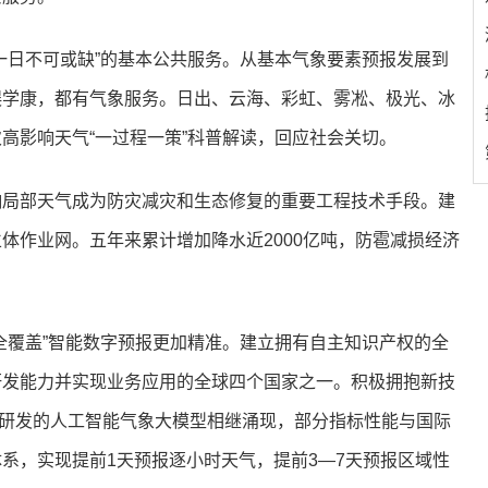
一日不可或缺”的基本公共服务。从基本气象要素预报发展到
娱学康，都有气象服务。日出、云海、彩虹、雾凇、极光、冰
高影响天气“一过程一策”科普解读，回应社会关切。
响局部天气成为防灾减灾和生态修复的重要工程技术手段。建
体作业网。五年来累计增加降水近2000亿吨，防雹减损经济
全覆盖”智能数字预报更加精准。建立拥有自主知识产权的全
研发能力并实现业务应用的全球四个国家之一。积极拥抱新技
等一批自主研发的人工智能气象大模型相继涌现，部分指标性能与国际
系，实现提前1天预报逐小时天气，提前3—7天预报区域性