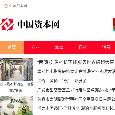
中国资本网
首页
商业
焦点
行业
消费
“南湖号”盾构机下线服务世界级超大直
暑期档电影票房持续走高“电影+”业态激发
油价、金价、银价，都涨了
新场景不断涌现，研发
广发希望慈善基金以行走课堂点亮乡村少
加紧提速—
句容市崇明街道崇明社区全民健身日主题
活力中国调研行“科漂”不漂泊合肥吸引科技