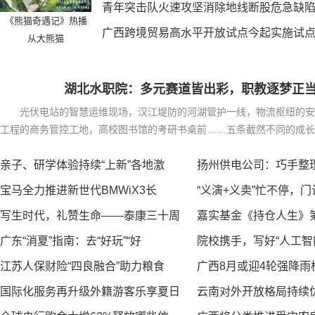
青年突击队火速攻坚消除地线断股危急缺
《熊猫奇遇记》热播
广西跨境贸易高水平开放试点今起实施试
从大熊猫
湖北水职院：多元赛道皆出彩，职教逐梦正
光伏电站的智慧运维现场，汉江堤防的河湖管护一线，物流枢纽的安
工程的商务管控工地，高校图书馆的考研书桌前……五条截然不同的成长
光的...
亲子、研学体验持续“上新”各地激
扬州供电公司：巧手整
宝马全力推进新世代BMWiX3长
“义演+义卖”忙不停，
写生时代，礼赞生命——泰康三十周
嘉实基金《持仓人生》
广东“消夏”指南：去“好玩”“好
院校携手，写好“人工智
江苏人保财险“四良融合”助力粮食
广西8月或迎4轮强降雨
国际化服务再升级外籍游客乐享夏日
云南对外开放格局持续