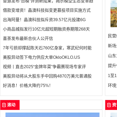
智源发布“百模”评测新成果，揭示模型生态变革趋
借款变增资！晶澳科技拟变更募投项目实施方式
出海阿曼！晶澳科技拟斥资39.57亿元投建6G
小商品城拟发行10亿元超短期融资券期限268天
民营
喜茶发布最新合伙人公开信
新场
7年亏损却撑起陈天石760亿身家，寒武纪何时能
山东
美股异动签下电力供应大单OkloOKLO.US
提升
视频丨直击2025“金牌年菜”争霸赛现场专家评
1至
美股异动将从大股东手中回购4870万美元普通股
好消息！价格大降约75%！
环境
滚动
资