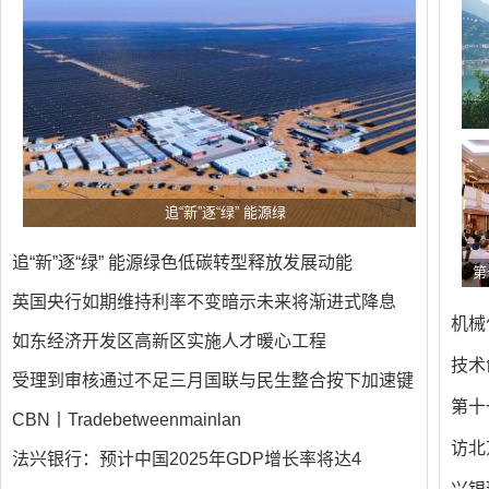
追“新”逐“绿” 能源绿
追“新”逐“绿” 能源绿色低碳转型释放发展动能
第
英国央行如期维持利率不变暗示未来将渐进式降息
机械
如东经济开发区高新区实施人才暖心工程
技术
受理到审核通过不足三月国联与民生整合按下加速键
第十
CBN丨Tradebetweenmainlan
访北
法兴银行：预计中国2025年GDP增长率将达4