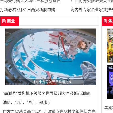
全球央行购金大增62%释放哪些信
广西将分类推进受灾农
打新必看7月31日两只新股申购
海内外专家企业家共推
海口市美兰区：小微民生工程点亮乡
换位跑一线纾困解难题
商业
焦
这
神舟十九号航天员乘组完成
“南湖号”盾构机下线服务世界级超大直径城市湖底
油价、金价、银价，都涨了
暑期
广发希望慈善基金以行走课堂点亮乡村少年信仰之光