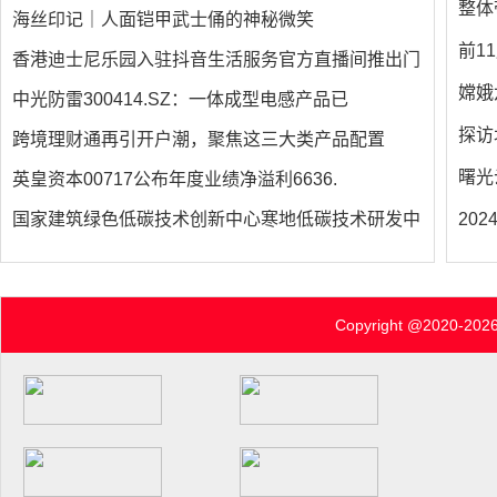
整体
海丝印记｜人面铠甲武士俑的神秘微笑
前1
香港迪士尼乐园入驻抖音生活服务官方直播间推出门
嫦娥
中光防雷300414.SZ：一体成型电感产品已
探访
跨境理财通再引开户潮，聚焦这三大类产品配置
曙光
英皇资本00717公布年度业绩净溢利6636.
国家建筑绿色低碳技术创新中心寒地低碳技术研发中
20
Copyright @2020-
2026